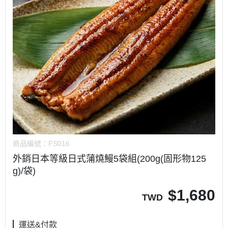
商品編號：
FS016
外銷日本等級日式蒲燒鰻5袋組(200g(固形物125
g)/袋)
$
1,680
TWD
運送&付款