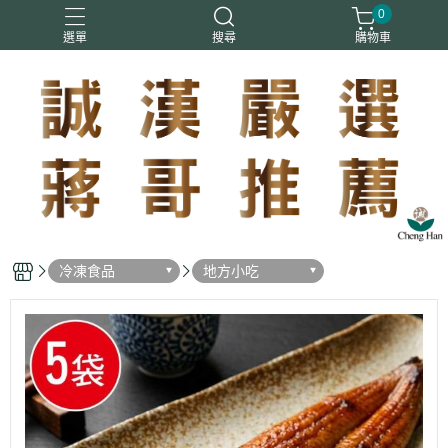
0
選單
搜尋
購物車
情人節
蔣哥
冷凍食品
地方小吃